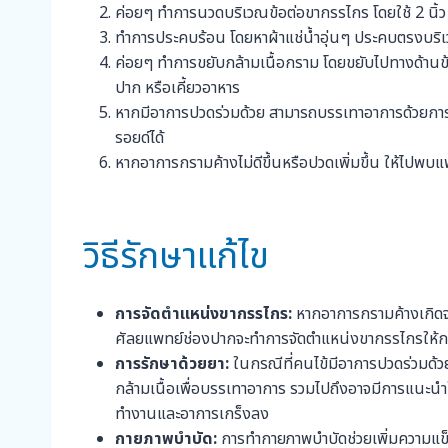
ค่อยๆ ทำการนวดบริเวณข้อต่อขากรรไกร โดยใช้ 2 นิ้
ทำการประคบร้อน โดยหาผ้าแช่น้ำอุ่นๆ ประคบตรงบริ
ค่อยๆ ทำการขยับกล้ามเนื้อกราม โดยขยับไปทางด้านข้
ปาก หรือเคี้ยวอาหาร
หากมีอาการปวดร่วมด้วย สามารถบรรเทาอาการด้วยการ
รอยด์ได้
หากอาการกรามค้างไม่ดีขึ้นหรือปวดเพิ่มขึ้น ให้ไปพบแ
วิธีรักษาแก้ไข
การจัดตำแหน่งขากรรไกร:
หากอาการกรามค้างเกิดจ
ศัลยแพทย์ช่องปากจะทำการจัดตำแหน่งขากรรไกรให้กลับเ
การรักษาด้วยยา:
ในกรณีที่คนไข้มีอาการปวดร่วมด้
กล้ามเนื้อเพื่อบรรเทาอาการ รวมไปถึงอาจมีการแนะนำให
ทำงานและอาการเกร็งลง
กายภาพบำบัด:
การทำกายภาพบำบัดช่วยเพิ่มความแข