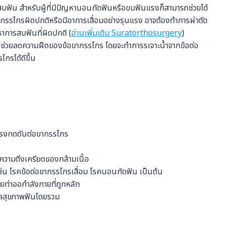
กสบฟัน สำหรับผู้ที่มีปัญหานอนกัดฟันหรือขบฟันแรงก็สามารถช่วยได้
กรรไกรผิดปกติหรือมีอาการเสื่อมอย่างรุนแรง อาจต้องทำการผ่าตัด
าการสบฟันที่ผิดปกติ (
อ่านเพิ่มเติม Suratorthosurgery
)
ี่ช่วยลดความฝืดของข้อขากรรไกร โดยจะทำการรเจาะน้ำจากข้อต่อ
กรได้ดีขึ้น
่มแรงกดดันต่อขากรรไกร
ความตึงเครียดของกล้ามเนื้อ
่น โรคข้อต่อขากรรไกรเสื่อม โรคนอนกัดฟัน เป็นต้น
ท่าออกำลังกายที่ถูกหลัก
แลสุขภาพฟันโดยรวม