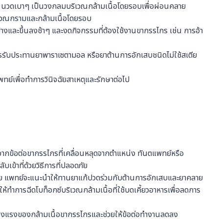
ว นวดเบาๆ เป็นวงกลมบริเวณกล้ามเนื้อโดยรอบเพื่อผ่อนคลาย
เวณกรามและกล้ามเนื้อโดยรอบ
างและขึ้นลงช้าๆ และงดกิจกรรมที่ต้องใช้งานขากรรไกร เช่น การอ้า
รับประทานยาพาราเซตามอล หรือยาต้านการอักเสบชนิดไม่ใช้สเตีย
พทย์เพื่อทำการวินิจฉัยสาเหตุและรักษาต่อไป
ากข้อต่อขากรรไกรที่เคลื่อนหลุดจากตำแหน่ง ทันตแพทย์หรือ
ข้าที่ด้วยวิธีการที่ปลอดภัย
วย แพทย์จะแนะนำให้ทานยาแก้ปวดร่วมกับต้านการอักเสบและยาคลาย
้ทำการฉีดโบท็อกซ์บริเวณกล้ามเนื้อที่ใช้บดเคี้ยวอาหารเพื่อลดการ
็งแรงของกล้ามเนื้อขากรรไกรและช่วยให้ข้อต่อทำงานลดลง